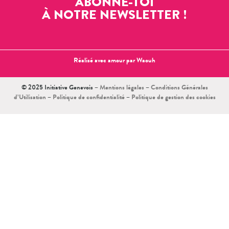
ABONNE-TOI
À NOTRE NEWSLETTER !
Réalisé avec amour par
Waouh
© 2025 Initiative Genevois –
Mentions légales
–
Conditions Générales
d’Utilisation
–
Politique de confidentialité
–
Politique de gestion des cookies