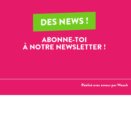
DES NEWS !
ABONNE-TOI
À NOTRE NEWSLETTER !
Réalisé avec amour par
Waouh