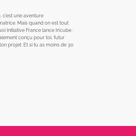
, c’est une aventure
matrice. Mais quand on est tout
i Initiative France lance In’cube :
alement conçu pour toi, futur
ton projet. Et si tu as moins de 30