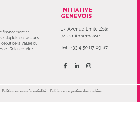
INITIATIVE
GENEVOIS
13, Avenue Emile Zola
 de financement et
74100 Annemasse
e, déploie ses actions
u début de la Vallée du
Tél : +33 4 50 87 09 87
ssel, Reignier, Viuz-
–
Politique de confidentialité
–
Politique de gestion des cookies