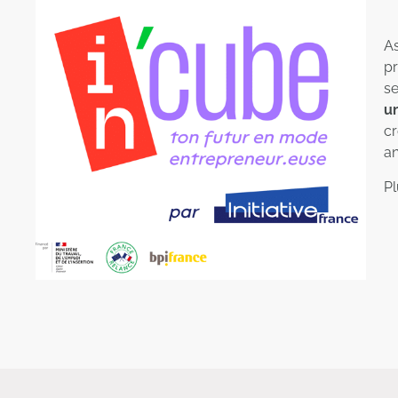
As
pr
se
u
cr
an
Pl