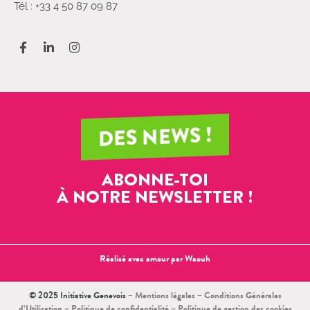
Tél : +33 4 50 87 09 87
DES NEWS !
ABONNE-TOI
À NOTRE NEWSLETTER !
Réalisé avec amour par
Waouh
© 2025 Initiative Genevois –
Mentions légales
–
Conditions Générales
d’Utilisation
–
Politique de confidentialité
–
Politique de gestion des cookies