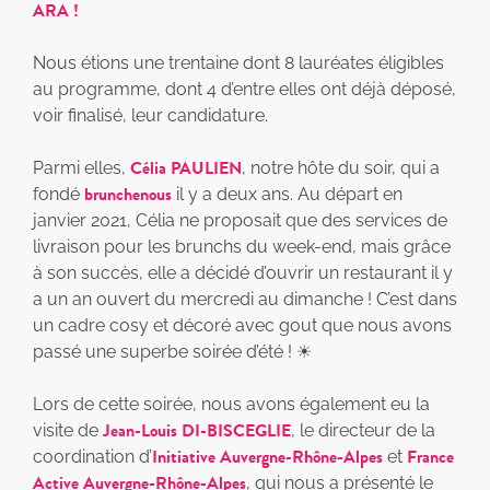
ARA !
Nous étions une trentaine dont 8 lauréates éligibles
au programme, dont 4 d’entre elles ont déjà déposé,
voir finalisé, leur candidature.
Célia PAULIEN
Parmi elles,
, notre hôte du soir, qui a
brunchenous
fondé
il y a deux ans. Au départ en
janvier 2021, Célia ne proposait que des services de
livraison pour les brunchs du week-end, mais grâce
à son succès, elle a décidé d’ouvrir un restaurant il y
a un an ouvert du mercredi au dimanche ! C’est dans
un cadre cosy et décoré avec gout que nous avons
passé une superbe soirée d’été ! ☀
Lors de cette soirée, nous avons également eu la
Jean-Louis DI-BISCEGLIE
visite de
, le directeur de la
Initiative Auvergne-Rhône-Alpes
France
coordination d’
et
Active Auvergne-Rhône-Alpes
, qui nous a présenté le