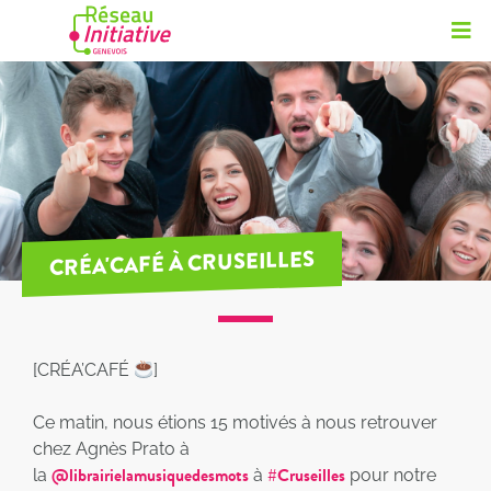
CRÉA'CAFÉ À CRUSEILLES
[CRÉA’CAFÉ
]
Ce matin, nous étions 15 motivés à nous retrouver
chez Agnès Prato à
@librairielamusiquedesmots
#Cruseilles
la
à
pour notre