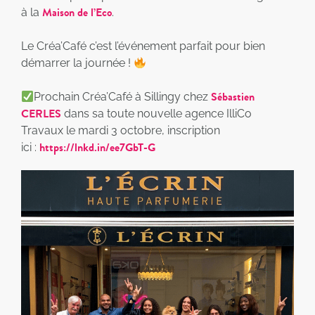
Maison de l’Eco
à la
.
Le Créa’Café c’est l’événement parfait pour bien
démarrer la journée !
Sébastien
Prochain Créa’Café à Sillingy chez
CERLES
dans sa toute nouvelle agence IlliCo
Travaux le mardi 3 octobre, inscription
https://lnkd.in/ee7GbT-G
ici :