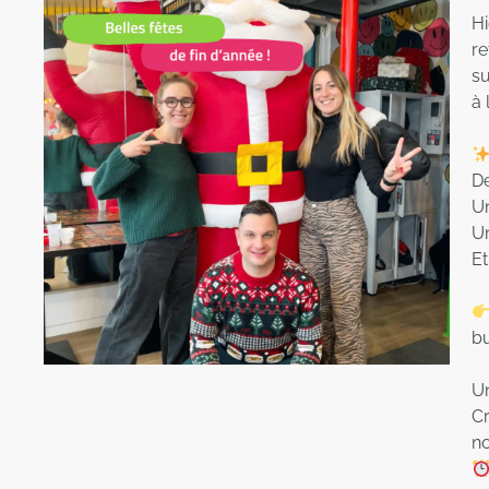
Hi
re
su
à 
De
Un
Un
Et
bu
U
Cr
n