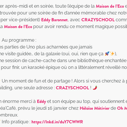
Maison de l’Eco
er après-midi et en soirée, toute l’équipe de la
e
trouvée pour une soirée de fin d’année mémorable chez notre
Eddy Baronnet
CRAZYSCHOOL
per vice-président)
, avec
comme
Maison de l’Eco
la
pour avoir rendu ce moment magique possib
Au programme :
s parties de Uno plus acharnées que jamais
e visite guidée… de la galaxie (oui, oui, rien que ça
),
e session de cache-cache dans une bibliothèque enchantée
 pour finir, un karaoké épique où on a littéralement réveillé 
Un moment de fun et de partage ! Alors si vous cherchez à
CRAZYSCHOOL
ilding, une seule adresse :
!
Eddy
n énorme merci à
et son équipe au top, qui soutiennent
Héloïse Métivier
Oh M
éa’Café, prévu le jeudi 16 janvier chez
de
ombreux.
https://lnkd.in/duY7CWWR
Info pratique :